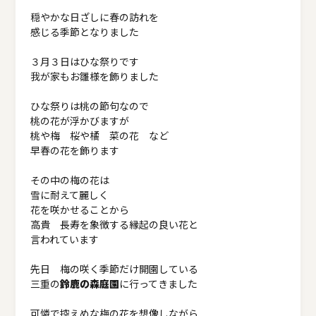
穏やかな日ざしに春の訪れを
感じる季節となりました
３月３日はひな祭りです
我が家もお雛様を飾りました
ひな祭りは桃の節句なので
桃の花が浮かびますが
桃や梅 桜や橘 菜の花 など
早春の花を飾ります
その中の梅の花は
雪に耐えて麗しく
花を咲かせることから
高貴 長寿を象徴する縁起の良い花と
言われています
先日 梅の咲く季節だけ開園している
三重の
鈴鹿の森庭園
に行ってきました
可憐で控えめな梅の花を想像しながら