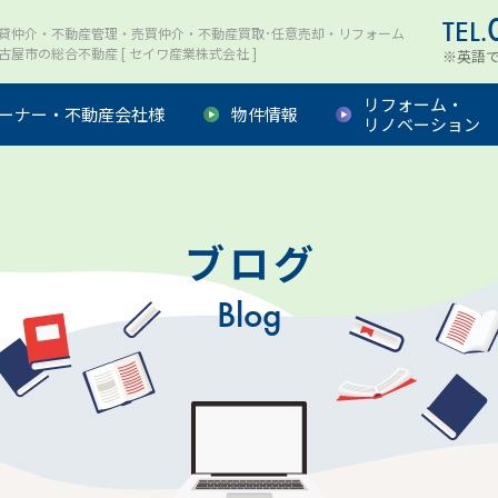
TEL.
貸仲介・不動産管理・売買仲介・不動産買取･任意売却・リフォーム
古屋市の総合不動産 [ セイワ産業株式会社 ]
※英語
リフォーム・
ーナー・不動産会社様
物件情報
リノベーション
ブログ
Blog